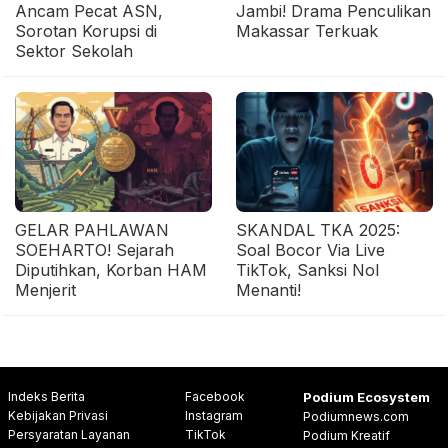
Ancam Pecat ASN,
Jambi! Drama Penculikan
Sorotan Korupsi di
Makassar Terkuak
Sektor Sekolah
GELAR PAHLAWAN
SKANDAL TKA 2025:
SOEHARTO! Sejarah
Soal Bocor Via Live
Diputihkan, Korban HAM
TikTok, Sanksi Nol
Menjerit
Menanti!
Indeks Berita
Facebook
Podium Ecosystem
Kebijakan Privasi
Instagram
Podiumnews.com
Persyaratan Layanan
TikTok
Podium Kreatif