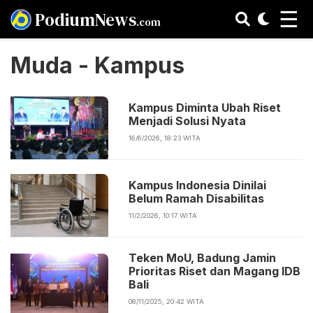
☰
PodiumNews
.com
Muda - Kampus
Kampus Diminta Ubah Riset
Menjadi Solusi Nyata
16/6/2026, 18:23 WITA
Kampus Indonesia Dinilai
Belum Ramah Disabilitas
11/2/2026, 10:17 WITA
Teken MoU, Badung Jamin
Prioritas Riset dan Magang IDB
Bali
08/11/2025, 20:42 WITA