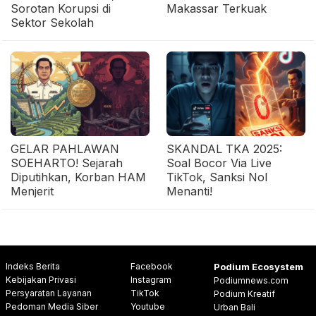
Sorotan Korupsi di
Makassar Terkuak
Sektor Sekolah
GELAR PAHLAWAN
SKANDAL TKA 2025:
SOEHARTO! Sejarah
Soal Bocor Via Live
Diputihkan, Korban HAM
TikTok, Sanksi Nol
Menjerit
Menanti!
Indeks Berita
Facebook
Podium Ecosystem
Kebijakan Privasi
Instagram
Podiumnews.com
Persyaratan Layanan
TikTok
Podium Kreatif
Pedoman Media Siber
Youtube
Urban Bali