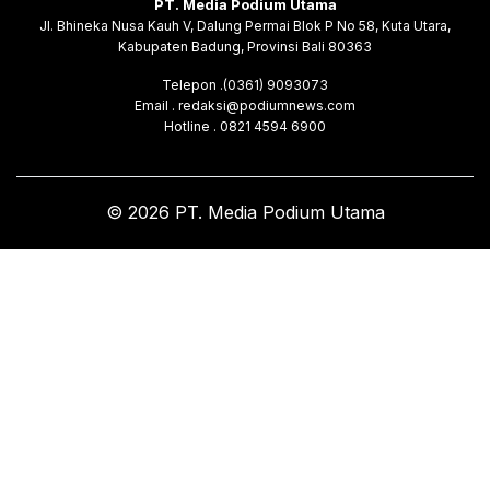
PT. Media Podium Utama
Jl. Bhineka Nusa Kauh V, Dalung Permai Blok P No 58, Kuta Utara,
Kabupaten Badung, Provinsi Bali 80363
Telepon .(0361) 9093073
Email . redaksi@podiumnews.com
Hotline . 0821 4594 6900
© 2026 PT. Media Podium Utama