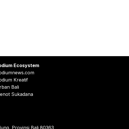
odium Ecosystem
odiumnews.com
odium Kreatif
rban Bali
enot Sukadana
ung, Provinsi Bali 80363