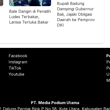
Bupati Badung
Dampingi Gubernur
Bale Dangin di Penatih
Bali, Jajaki Obligasi
Ludes Terbakar,
Daerah ke Pemprov
Lansia Terluka Bakar
DKI
Facebook
P
Instagram
P
TikTok
P
Youtube
U
M
PT. Media Podium Utama
, Dalung Permai Blok P No 58, Kuta Utara, Kabupaten Bad