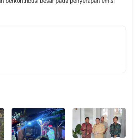
an berkontribusi besar pada penyerapan emisi