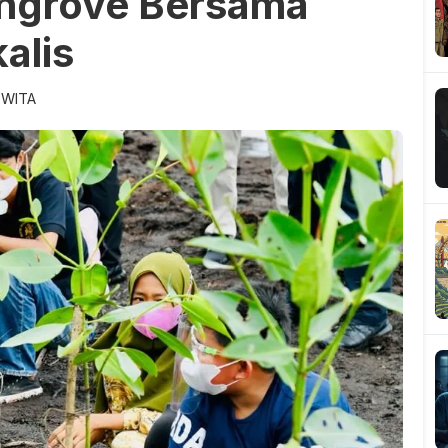
ngrove Bersama
alis
 WITA