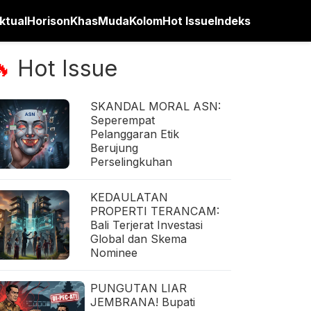
ktual
Horison
Khas
Muda
Kolom
Hot Issue
Indeks
Hot Issue
🔥
SKANDAL MORAL ASN:
Seperempat
Pelanggaran Etik
Berujung
Perselingkuhan
KEDAULATAN
PROPERTI TERANCAM:
Bali Terjerat Investasi
Global dan Skema
Nominee
PUNGUTAN LIAR
JEMBRANA! Bupati