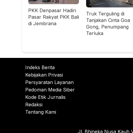
PKK Denpasar Hadiri
Truk Terguling di
Pasar Rakyat PKK Bali
Tanjakan Cinta Goa
di Jembrana
Gong, Penumpang
Terluka
Indeks Berita
Kebijakan Privasi
Persyaratan Layanan
Pedoman Media Siber
Kode Etik Jurnalis
Redaksi
Tentang Kami
Jl. Bhineka Nusa Kauh V