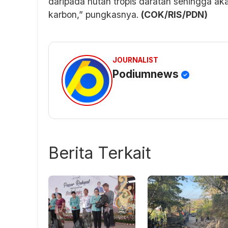
daripada hutan tropis daratan sehingga ak
karbon,” pungkasnya.
(COK/RIS/PDN)
JOURNALIST
Podiumnews
Berita Terkait