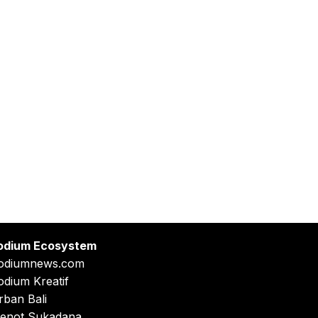
odium Ecosystem
odiumnews.com
odium Kreatif
rban Bali
enot Sukadana