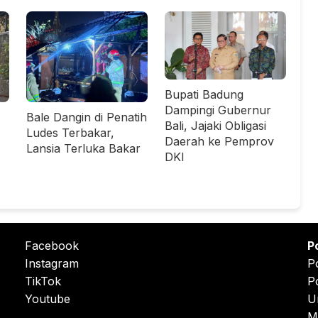
Bupati Badung
Dampingi Gubernur
Bale Dangin di Penatih
Bali, Jajaki Obligasi
Ludes Terbakar,
Daerah ke Pemprov
Lansia Terluka Bakar
DKI
Facebook
P
Instagram
P
TikTok
P
Youtube
U
M