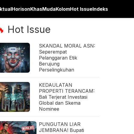
ktual
Horison
Khas
Muda
Kolom
Hot Issue
Indeks
Hot Issue
🔥
SKANDAL MORAL ASN:
Seperempat
Pelanggaran Etik
Berujung
Perselingkuhan
KEDAULATAN
PROPERTI TERANCAM:
Bali Terjerat Investasi
Global dan Skema
Nominee
PUNGUTAN LIAR
JEMBRANA! Bupati