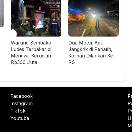
Warung Sembako
Dua Motor Adu
Ludes Terbakar di
Jangkrik di Penatih,
Mengwi, Kerugian
Korban Dilarikan Ke
Rp300 Juta
RS
Facebook
P
Instagram
P
TikTok
P
Youtube
U
M