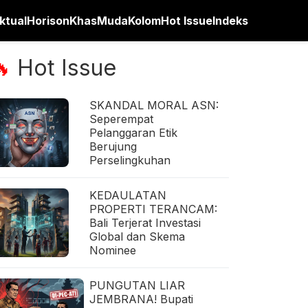
ktual
Horison
Khas
Muda
Kolom
Hot Issue
Indeks
Hot Issue
🔥
SKANDAL MORAL ASN:
Seperempat
Pelanggaran Etik
Berujung
Perselingkuhan
KEDAULATAN
PROPERTI TERANCAM:
Bali Terjerat Investasi
Global dan Skema
Nominee
PUNGUTAN LIAR
JEMBRANA! Bupati