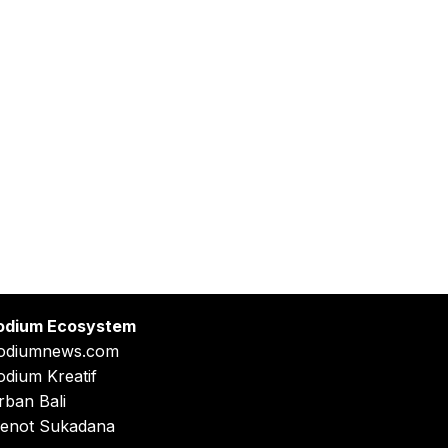
odium Ecosystem
odiumnews.com
odium Kreatif
rban Bali
enot Sukadana