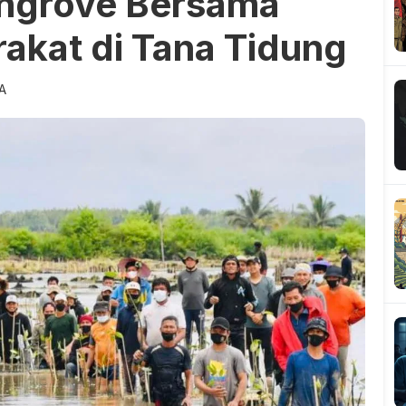
ngrove Bersama
akat di Tana Tidung
TA