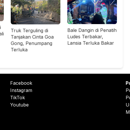
i
Bale Dangin di Penatih
Truk Terguling di
li
Ludes Terbakar,
Tanjakan Cinta Goa
Lansia Terluka Bakar
Gong, Penumpang
Terluka
Facebook
P
Instagram
P
TikTok
P
Youtube
U
M