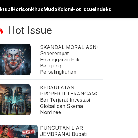
ktual
Horison
Khas
Muda
Kolom
Hot Issue
Indeks
Hot Issue
🔥
SKANDAL MORAL ASN:
Seperempat
Pelanggaran Etik
Berujung
Perselingkuhan
KEDAULATAN
PROPERTI TERANCAM:
Bali Terjerat Investasi
Global dan Skema
Nominee
PUNGUTAN LIAR
JEMBRANA! Bupati