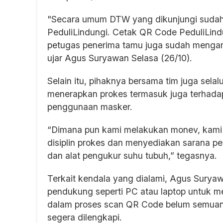
"Secara umum DTW yang dikunjungi sudah
PeduliLindungi. Cetak QR Code PeduliLind
petugas penerima tamu juga sudah mengarah
ujar Agus Suryawan Selasa (26/10).
Selain itu, pihaknya bersama tim juga sela
menerapkan prokes termasuk juga terhadap
penggunaan masker.
“Dimana pun kami melakukan monev, kami b
disiplin prokes dan menyediakan sarana p
dan alat pengukur suhu tubuh,” tegasnya.
Terkait kendala yang dialami, Agus Surya
pendukung seperti PC atau laptop untuk 
dalam proses scan QR Code belum semuan
segera dilengkapi.