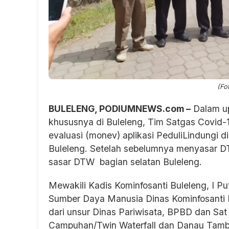
(Fo
BULELENG, PODIUMNEWS.com –
Dalam up
khususnya di Buleleng, Tim Satgas Covid-
evaluasi (monev) aplikasi PeduliLindungi 
Buleleng. Setelah sebelumnya menyasar DTW
sasar DTW bagian selatan Buleleng.
Mewakili Kadis Kominfosanti Buleleng, I
Sumber Daya Manusia Dinas Kominfosanti B
dari unsur Dinas Pariwisata, BPBD dan Sat P
Campuhan/Twin Waterfall dan Danau Tamb