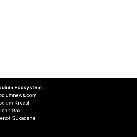
odium Ecosystem
odiumnews.com
odium Kreatif
rban Bali
enot Sukadana