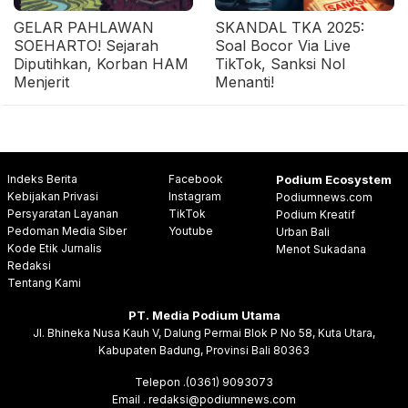
GELAR PAHLAWAN
SKANDAL TKA 2025:
SOEHARTO! Sejarah
Soal Bocor Via Live
Diputihkan, Korban HAM
TikTok, Sanksi Nol
Menjerit
Menanti!
Indeks Berita
Facebook
Podium Ecosystem
Kebijakan Privasi
Instagram
Podiumnews.com
Persyaratan Layanan
TikTok
Podium Kreatif
Pedoman Media Siber
Youtube
Urban Bali
Kode Etik Jurnalis
Menot Sukadana
Redaksi
Tentang Kami
PT. Media Podium Utama
Jl. Bhineka Nusa Kauh V, Dalung Permai Blok P No 58, Kuta Utara,
Kabupaten Badung, Provinsi Bali 80363
Telepon .(0361) 9093073
Email . redaksi@podiumnews.com