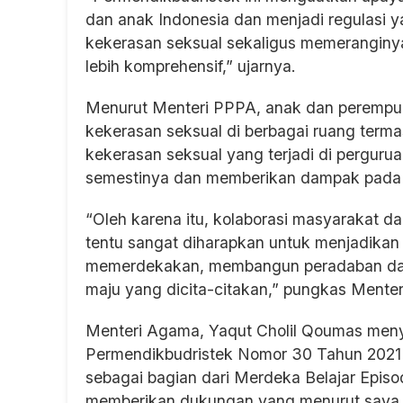
dan anak Indonesia dan menjadi regulasi
kekerasan seksual sekaligus memeranginya.
lebih komprehensif,” ujarnya.
Menurut Menteri PPPA, anak dan perempua
kekerasan seksual di berbagai ruang terma
kekerasan seksual yang terjadi di pergurua
semestinya dan memberikan dampak pada ko
“Oleh karena itu, kolaborasi masyarakat d
tentu sangat diharapkan untuk menjadikan
memerdekakan, membangun peradaban dan
maju yang dicita-citakan,” pungkas Menter
Menteri Agama, Yaqut Cholil Qoumas men
Permendikbudristek Nomor 30 Tahun 2021 
sebagai bagian dari Merdeka Belajar Episo
memberikan dukungan yang menurut saya p