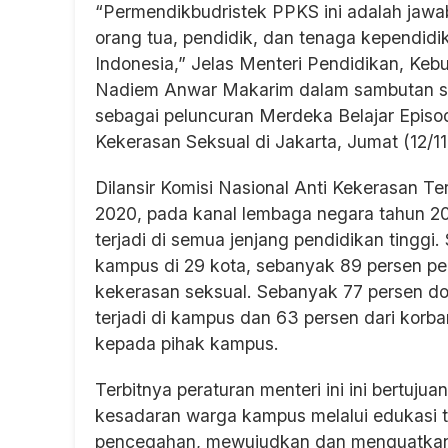
“Permendikbudristek PPKS ini adalah jawab
orang tua, pendidik, dan tenaga kependidi
Indonesia,” Jelas Menteri Pendidikan, Keb
Nadiem Anwar Makarim dalam sambutan sos
sebagai peluncuran Merdeka Belajar Epis
Kekerasan Seksual di Jakarta, Jumat (12/11
Dilansir Komisi Nasional Anti Kekerasan
2020, pada kanal lembaga negara tahun 2
terjadi di semua jenjang pendidikan tinggi.
kampus di 29 kota, sebanyak 89 persen pe
kekerasan seksual. Sebanyak 77 persen d
terjadi di kampus dan 63 persen dari korb
kepada pihak kampus.
Terbitnya peraturan menteri ini ini bertu
kesadaran warga kampus melalui edukasi 
pencegahan, mewujudkan dan menguatkan