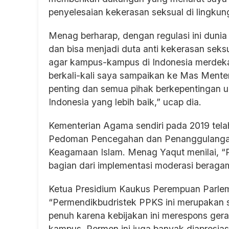
penyelesaian kekerasan seksual di lingkun
Menag berharap, dengan regulasi ini dunia
dan bisa menjadi duta anti kekerasan sek
agar kampus-kampus di Indonesia merdeka d
berkali-kali saya sampaikan ke Mas Mente
penting dan semua pihak berkepentingan
Indonesia yang lebih baik,” ucap dia.
Kementerian Agama sendiri pada 2019 tela
Pedoman Pencegahan dan Penanggulangan
Keagamaan Islam. Menag Yaqut menilai, “P
bagian dari implementasi moderasi beraga
Ketua Presidium Kaukus Perempuan Parlem
“Permendikbudristek PPKS ini merupakan 
penuh karena kebijakan ini merespons gera
kampus. Permen ini juga banyak diapresiasi