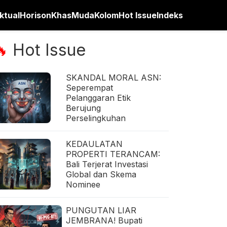
ktual
Horison
Khas
Muda
Kolom
Hot Issue
Indeks
Hot Issue
🔥
SKANDAL MORAL ASN:
Seperempat
Pelanggaran Etik
Berujung
Perselingkuhan
KEDAULATAN
PROPERTI TERANCAM:
Bali Terjerat Investasi
Global dan Skema
Nominee
PUNGUTAN LIAR
JEMBRANA! Bupati