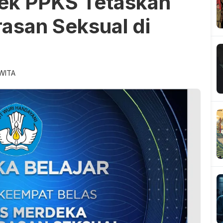
ek PPKS Tetaskan
rasan Seksual di
 WITA