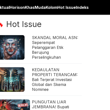
ktual
Horison
Khas
Muda
Kolom
Hot Issue
Indeks
Hot Issue
🔥
SKANDAL MORAL ASN:
Seperempat
Pelanggaran Etik
Berujung
Perselingkuhan
KEDAULATAN
PROPERTI TERANCAM:
Bali Terjerat Investasi
Global dan Skema
Nominee
PUNGUTAN LIAR
JEMBRANA! Bupati