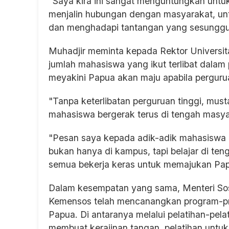
"Saya kira ini sangat menguntungkan untuk
menjalin hubungan dengan masyarakat, unt
dan menghadapi tantangan yang sesungguh
Muhadjir meminta kepada Rektor Univers
jumlah mahasiswa yang ikut terlibat dalam
meyakini Papua akan maju apabila pergurua
"Tanpa keterlibatan perguruan tinggi, mus
mahasiswa bergerak terus di tengah masyar
"Pesan saya kepada adik-adik mahasiswa Un
bukan hanya di kampus, tapi belajar di ten
semua bekerja keras untuk memajukan Pa
Dalam kesempatan yang sama, Menteri Sosi
Kemensos telah mencanangkan program-pr
Papua. Di antaranya melalui pelatihan-pela
membuat kerajinan tangan, pelatihan untuk 