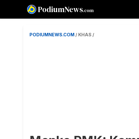
PodiumNews
.com
PODIUMNEWS.COM
/ KHAS /