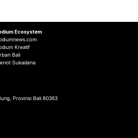
odium Ecosystem
odiumnews.com
odium Kreatif
rban Bali
enot Sukadana
ung, Provinsi Bali 80363