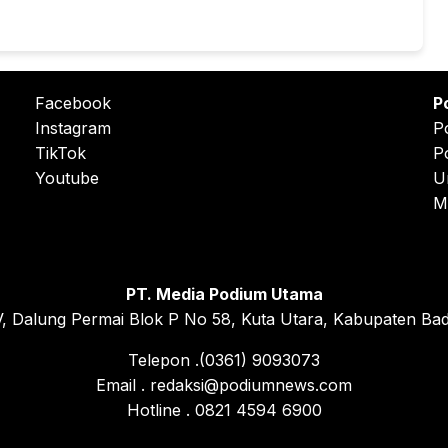
Facebook
P
Instagram
P
TikTok
P
Youtube
U
M
PT. Media Podium Utama
, Dalung Permai Blok P No 58, Kuta Utara, Kabupaten Bad
Telepon .(0361) 9093073
Email . redaksi@podiumnews.com
Hotline . 0821 4594 6900