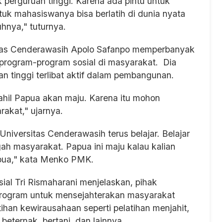
 perguruan tinggi. Karena ada pintu untuk
uk mahasiswanya bisa berlatih di dunia nyata
nya," tuturnya.
itas Cenderawasih Apolo Safanpo memperbanyak
 program-program sosial di masyarakat. Dia
n tinggi terlibat aktif dalam pembangunan.
tahil Papua akan maju. Karena itu mohon
akat," ujarnya.
iversitas Cenderawasih terus belajar. Belajar
gah masyarakat. Papua ini maju kalau kalian
pua," kata Menko PMK.
al Tri Rismaharani menjelaskan, pihak
ogram untuk mensejahterakan masyarakat
tihan kewirausahaan seperti pelatihan menjahit,
beternak, bertani, dan lainnya.