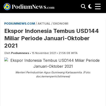
☰
PodiumNews
.com
PODIUMNEWS.COM
/ AKTUAL / EKONOMI
Ekspor Indonesia Tembus USD144
Miliar Periode Januari-Oktober
2021
Oleh
Podiumnews
• 15 November 2021 • 21:58:08 WITA
Menteri Perindustrian Agus Gumiwang Kartasasmita. (Foto:
doc.kemenperin/Istimewa)