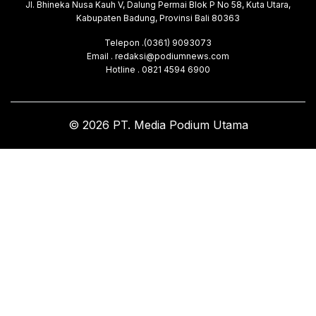
Jl. Bhineka Nusa Kauh V, Dalung Permai Blok P No 58, Kuta Utara,
Kabupaten Badung, Provinsi Bali 80363
Telepon .(0361) 9093073
Email . redaksi@podiumnews.com
Hotline . 0821 4594 6900
© 2026 PT. Media Podium Utama