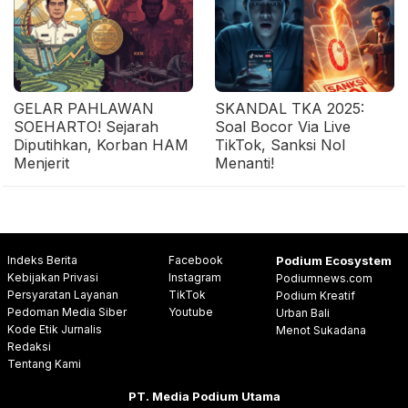
GELAR PAHLAWAN
SKANDAL TKA 2025:
SOEHARTO! Sejarah
Soal Bocor Via Live
Diputihkan, Korban HAM
TikTok, Sanksi Nol
Menjerit
Menanti!
Indeks Berita
Facebook
Podium Ecosystem
Kebijakan Privasi
Instagram
Podiumnews.com
Persyaratan Layanan
TikTok
Podium Kreatif
Pedoman Media Siber
Youtube
Urban Bali
Kode Etik Jurnalis
Menot Sukadana
Redaksi
Tentang Kami
PT. Media Podium Utama