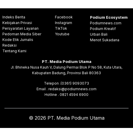
Indeks Berita
Facebook
Podium Ecosystem
Kebijakan Privasi
Instagram
Podiumnews.com
Persyaratan Layanan
TikTok
Podium Kreatif
Pedoman Media Siber
Youtube
Urban Bali
Kode Etik Jurnalis
Menot Sukadana
Redaksi
Tentang Kami
PT. Media Podium Utama
Jl. Bhineka Nusa Kauh V, Dalung Permai Blok P No 58, Kuta Utara,
Kabupaten Badung, Provinsi Bali 80363
Telepon .(0361) 9093073
Email . redaksi@podiumnews.com
Hotline . 0821 4594 6900
© 2026 PT. Media Podium Utama