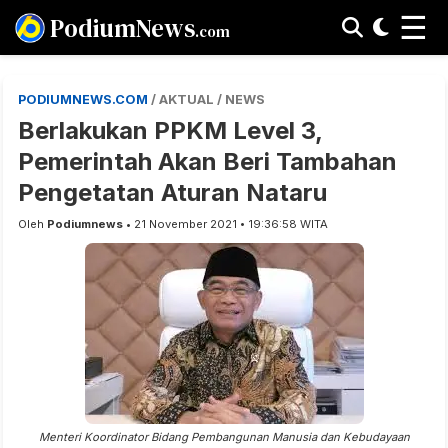
☰
PodiumNews
.com
PODIUMNEWS.COM
/ AKTUAL / NEWS
Berlakukan PPKM Level 3,
Pemerintah Akan Beri Tambahan
Pengetatan Aturan Nataru
Oleh
Podiumnews
• 21 November 2021 • 19:36:58 WITA
Menteri Koordinator Bidang Pembangunan Manusia dan Kebudayaan