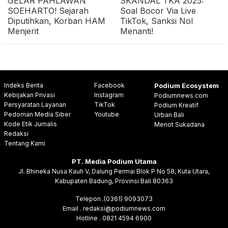
GELAR PAHLAWAN
SKANDAL TKA 2025:
SOEHARTO! Sejarah
Soal Bocor Via Live
Diputihkan, Korban HAM
TikTok, Sanksi Nol
Menjerit
Menanti!
Indeks Berita
Facebook
Podium Ecosystem
Kebijakan Privasi
Instagram
Podiumnews.com
Persyaratan Layanan
TikTok
Podium Kreatif
Pedoman Media Siber
Youtube
Urban Bali
Kode Etik Jurnalis
Menot Sukadana
Redaksi
Tentang Kami
PT. Media Podium Utama
Jl. Bhineka Nusa Kauh V, Dalung Permai Blok P No 58, Kuta Utara,
Kabupaten Badung, Provinsi Bali 80363
Telepon .(0361) 9093073
Email . redaksi@podiumnews.com
Hotline . 0821 4594 6900