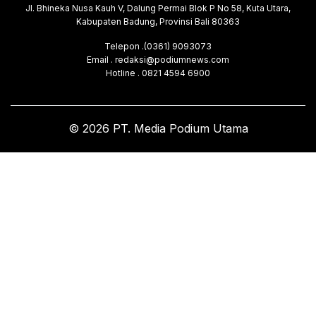
Jl. Bhineka Nusa Kauh V, Dalung Permai Blok P No 58, Kuta Utara,
Kabupaten Badung, Provinsi Bali 80363
Telepon .(0361) 9093073
Email . redaksi@podiumnews.com
Hotline . 0821 4594 6900
© 2026 PT. Media Podium Utama