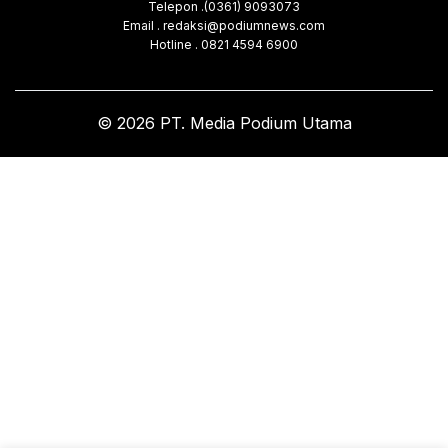
Telepon .(0361) 9093073
Email . redaksi@podiumnews.com
Hotline . 0821 4594 6900
© 2026 PT. Media Podium Utama