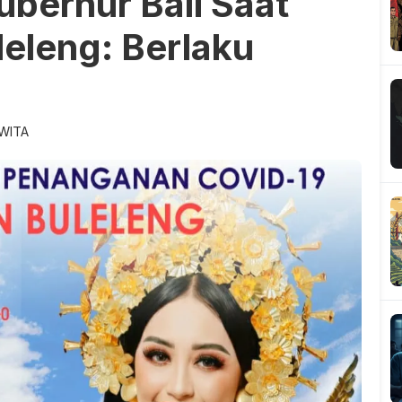
ubernur Bali Saat
leleng: Berlaku
 WITA