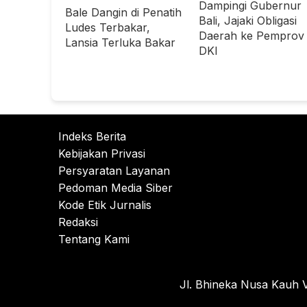
Dampingi Gubernur
Bale Dangin di Penatih
Bali, Jajaki Obligasi
Ludes Terbakar,
Daerah ke Pemprov
Lansia Terluka Bakar
DKI
Indeks Berita
Kebijakan Privasi
Persyaratan Layanan
Pedoman Media Siber
Kode Etik Jurnalis
Redaksi
Tentang Kami
Jl. Bhineka Nusa Kauh V