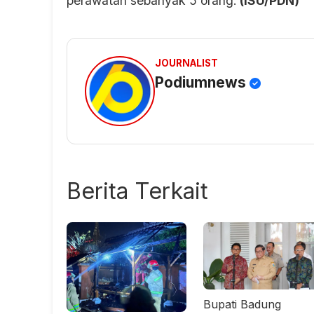
perawatan sebanyak 5 orang.
(ISU/PDN)
JOURNALIST
Podiumnews
Berita Terkait
Bupati Badung