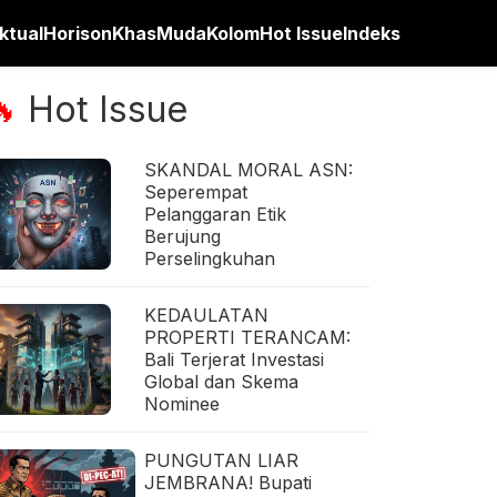
ktual
Horison
Khas
Muda
Kolom
Hot Issue
Indeks
Hot Issue
🔥
SKANDAL MORAL ASN:
Seperempat
Pelanggaran Etik
Berujung
Perselingkuhan
KEDAULATAN
PROPERTI TERANCAM:
Bali Terjerat Investasi
Global dan Skema
Nominee
PUNGUTAN LIAR
JEMBRANA! Bupati