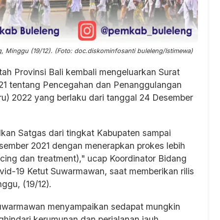
Minggu (19/12). (Foto: doc.diskominfosanti buleleng/Istimewa)
ah Provinsi Bali kembali mengeluarkan Surat
2021 tentang Pencegahan dan Penanggulangan
ru) 2022 yang berlaku dari tanggal 24 Desember
lkan Satgas dari tingkat Kabupaten sampai
esember 2021 dengan menerapkan prokes lebih
acing dan treatment)," ucap Koordinator Bidang
id-19 Ketut Suwarmawan, saat memberikan rilis
ggu, (19/12).
 Suwarmawan menyampaikan sedapat mungkin
hindari kerumunan dan perjalanan jauh,