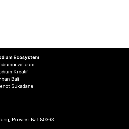
odium Ecosystem
odiumnews.com
odium Kreatif
rban Bali
enot Sukadana
ung, Provinsi Bali 80363