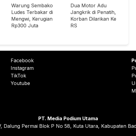
Warung Sembako
Dua Motor Adu
Ludes Terbakar di
Jangkrik di Penatih,
Mengwi, Kerugian
Korban Dilarikan Ke
Rp300 Juta
RS
Facebook
P
Instagram
P
TikTok
P
Youtube
U
M
PT. Media Podium Utama
, Dalung Permai Blok P No 58, Kuta Utara, Kabupaten Bad