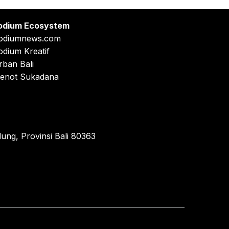
odium Ecosystem
odiumnews.com
odium Kreatif
rban Bali
enot Sukadana
ung, Provinsi Bali 80363