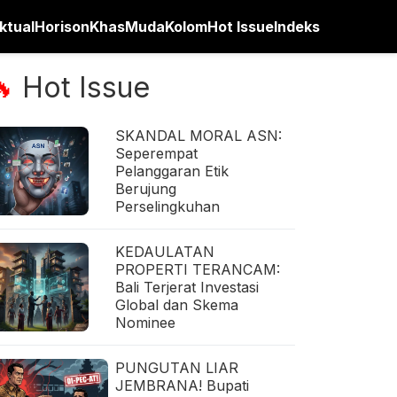
ktual
Horison
Khas
Muda
Kolom
Hot Issue
Indeks
Hot Issue
🔥
SKANDAL MORAL ASN:
Seperempat
Pelanggaran Etik
Berujung
Perselingkuhan
KEDAULATAN
PROPERTI TERANCAM:
Bali Terjerat Investasi
Global dan Skema
Nominee
PUNGUTAN LIAR
JEMBRANA! Bupati