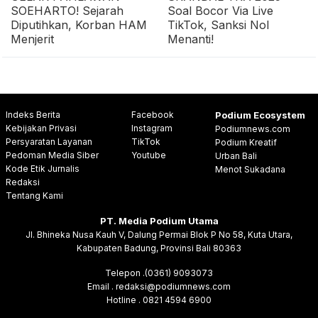
SOEHARTO! Sejarah
Soal Bocor Via Live
Diputihkan, Korban HAM
TikTok, Sanksi Nol
Menjerit
Menanti!
Indeks Berita
Facebook
Podium Ecosystem
Kebijakan Privasi
Instagram
Podiumnews.com
Persyaratan Layanan
TikTok
Podium Kreatif
Pedoman Media Siber
Youtube
Urban Bali
Kode Etik Jurnalis
Menot Sukadana
Redaksi
Tentang Kami
PT. Media Podium Utama
Jl. Bhineka Nusa Kauh V, Dalung Permai Blok P No 58, Kuta Utara,
Kabupaten Badung, Provinsi Bali 80363
Telepon .(0361) 9093073
Email . redaksi@podiumnews.com
Hotline . 0821 4594 6900