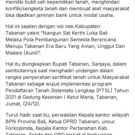
memiliki bukti sah kepemilikan tanah, menghindari
konflik/sengketa tanah dan membuat aset masyarakat
bisa dijadikan jaminan bank untuk modal usaha.
Hal ini sejalan dengan visi misi Kabupaten
Tabanan yakni “Nangun Sat Kerthi Loka Bali
Melalui Pola Pembangunan Semesta Berencana
Menuju Tabanan Era Baru Yang Aman, Unggul Dan
Madani (Aum)”.
Hal itu diungkapkan Bupati Tabanan, Sanjaya, dalam
sambutannya saat menghadiri undangan dalam
rangka penyerahan sertifikat tanah untuk Masyarakat
Tabanan sebagai wujud implementasi program
Pendaftaran Tanah Sistematis Lengkap (PTSL) Tahun
2021 di Gedung Kesenian I Ketut Maria, Tabanan,
Jumat, (24/12).
Turut hadir saat itu, perwakilan Kepala kantor wilayah
BPN Provinsi Bali, Ketua DPRD Tabanan, unsur
Forkopimda, Kepala Kantor Pertanahan Kab.
Tabanan, Sekda dan OPD terkait di lingkungan