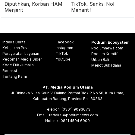
Diputihkan, Korban HAM
TikTok, Sanksi Nol
Menjerit
Menanti!
Indeks Berita
Facebook
Podium Ecosystem
Kebijakan Privasi
Instagram
Podiumnews.com
Persyaratan Layanan
TikTok
Podium Kreatif
Pedoman Media Siber
Youtube
Urban Bali
Kode Etik Jurnalis
Menot Sukadana
Redaksi
Tentang Kami
PT. Media Podium Utama
Jl. Bhineka Nusa Kauh V, Dalung Permai Blok P No 58, Kuta Utara,
Kabupaten Badung, Provinsi Bali 80363
Telepon .(0361) 9093073
Email . redaksi@podiumnews.com
Hotline . 0821 4594 6900