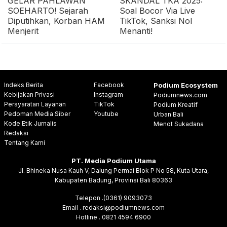
GELAR PAHLAWAN
SKANDAL TKA 2025:
SOEHARTO! Sejarah
Soal Bocor Via Live
Diputihkan, Korban HAM
TikTok, Sanksi Nol
Menjerit
Menanti!
Indeks Berita
Facebook
Podium Ecosystem
Kebijakan Privasi
Instagram
Podiumnews.com
Persyaratan Layanan
TikTok
Podium Kreatif
Pedoman Media Siber
Youtube
Urban Bali
Kode Etik Jurnalis
Menot Sukadana
Redaksi
Tentang Kami
PT. Media Podium Utama
Jl. Bhineka Nusa Kauh V, Dalung Permai Blok P No 58, Kuta Utara,
Kabupaten Badung, Provinsi Bali 80363
Telepon .(0361) 9093073
Email . redaksi@podiumnews.com
Hotline . 0821 4594 6900