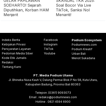
GELAR PAHLAWAN
SKANDAL TKA 2025:
SOEHARTO! Sejarah
Soal Bocor Via Live
Diputihkan, Korban HAM
TikTok, Sanksi Nol
Menjerit
Menanti!
Indeks Berita
Facebook
Podium Ecosystem
Kebijakan Privasi
Instagram
Podiumnews.com
Persyaratan Layanan
TikTok
Podium Kreatif
Pedoman Media Siber
Youtube
Urban Bali
Kode Etik Jurnalis
Menot Sukadana
Redaksi
Tentang Kami
PT. Media Podium Utama
Jl. Bhineka Nusa Kauh V, Dalung Permai Blok P No 58, Kuta Utara,
Kabupaten Badung, Provinsi Bali 80363
Telepon .(0361) 9093073
Email . redaksi@podiumnews.com
Hotline . 0821 4594 6900