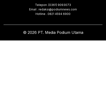
Telepon .(0361) 9093073
Email . redaksi@podiumnews.com
Hotline . 0821 4594 6900
© 2026 PT. Media Podium Utama