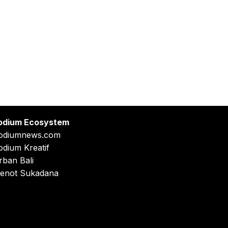
odium Ecosystem
odiumnews.com
odium Kreatif
rban Bali
enot Sukadana