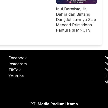
Inul Daratista, Iis
Dahlia dan Bintang
Dangdut Lainnya Siap
Mencari Primadona
Pantura di MNCTV
Facebook
P
Instagram
P
TikTok
P
Youtube
U
M
PT. Media Podium Utama