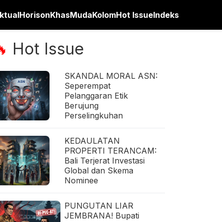
ktual
Horison
Khas
Muda
Kolom
Hot Issue
Indeks
Hot Issue
🔥
SKANDAL MORAL ASN:
Seperempat
Pelanggaran Etik
Berujung
Perselingkuhan
KEDAULATAN
PROPERTI TERANCAM:
Bali Terjerat Investasi
Global dan Skema
Nominee
PUNGUTAN LIAR
JEMBRANA! Bupati