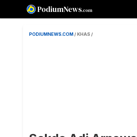
PodiumNews
.com
PODIUMNEWS.COM
/ KHAS /