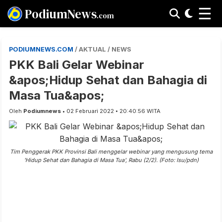
☰
PodiumNews
.com
PODIUMNEWS.COM
/ AKTUAL / NEWS
PKK Bali Gelar Webinar
&apos;Hidup Sehat dan Bahagia di
Masa Tua&apos;
Oleh
Podiumnews
• 02 Februari 2022 • 20:40:56 WITA
Tim Penggerak PKK Provinsi Bali menggelar webinar yang mengusung tema
'Hidup Sehat dan Bahagia di Masa Tua', Rabu (2/2). (Foto: Isu/pdn)