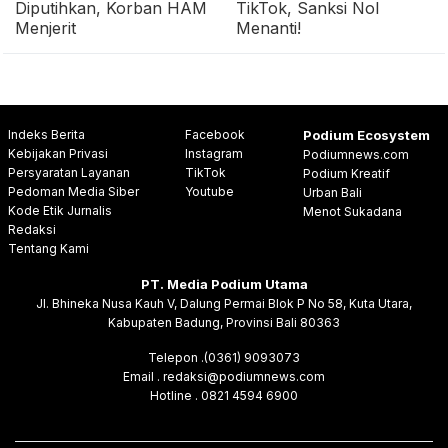
Diputihkan, Korban HAM
TikTok, Sanksi Nol
Menjerit
Menanti!
Indeks Berita
Facebook
Podium Ecosystem
Kebijakan Privasi
Instagram
Podiumnews.com
Persyaratan Layanan
TikTok
Podium Kreatif
Pedoman Media Siber
Youtube
Urban Bali
Kode Etik Jurnalis
Menot Sukadana
Redaksi
Tentang Kami
PT. Media Podium Utama
Jl. Bhineka Nusa Kauh V, Dalung Permai Blok P No 58, Kuta Utara,
Kabupaten Badung, Provinsi Bali 80363
Telepon .(0361) 9093073
Email . redaksi@podiumnews.com
Hotline . 0821 4594 6900