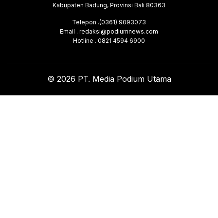
Kabupaten Badung, Provinsi Bali 80363
Telepon .(0361) 9093073
Email . redaksi@podiumnews.com
Hotline . 0821 4594 6900
© 2026 PT. Media Podium Utama