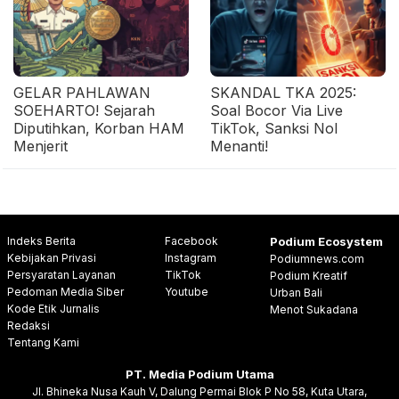
GELAR PAHLAWAN
SKANDAL TKA 2025:
SOEHARTO! Sejarah
Soal Bocor Via Live
Diputihkan, Korban HAM
TikTok, Sanksi Nol
Menjerit
Menanti!
Indeks Berita
Facebook
Podium Ecosystem
Kebijakan Privasi
Instagram
Podiumnews.com
Persyaratan Layanan
TikTok
Podium Kreatif
Pedoman Media Siber
Youtube
Urban Bali
Kode Etik Jurnalis
Menot Sukadana
Redaksi
Tentang Kami
PT. Media Podium Utama
Jl. Bhineka Nusa Kauh V, Dalung Permai Blok P No 58, Kuta Utara,