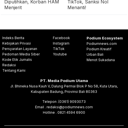
Diputihkan, Korban HAM
TikTok, Sanksi Nol
Menjerit
Menanti!
Indeks Berita
Facebook
Podium Ecosystem
Kebijakan Privasi
Instagram
Podiumnews.com
Persyaratan Layanan
TikTok
Podium Kreatif
Pedoman Media Siber
Youtube
Urban Bali
Kode Etik Jurnalis
Menot Sukadana
Redaksi
Tentang Kami
PT. Media Podium Utama
Jl. Bhineka Nusa Kauh V, Dalung Permai Blok P No 58, Kuta Utara,
Kabupaten Badung, Provinsi Bali 80363
Telepon .(0361) 9093073
Email . redaksi@podiumnews.com
Hotline . 0821 4594 6900