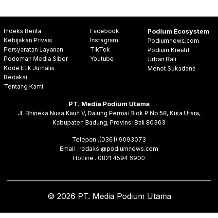
Indeks Berita
Facebook
Podium Ecosystem
Kebijakan Privasi
Instagram
Podiumnews.com
Persyaratan Layanan
TikTok
Podium Kreatif
Pedoman Media Siber
Youtube
Urban Bali
Kode Etik Jurnalis
Menot Sukadana
Redaksi
Tentang Kami
PT. Media Podium Utama
Jl. Bhineka Nusa Kauh V, Dalung Permai Blok P No 58, Kuta Utara,
Kabupaten Badung, Provinsi Bali 80363
Telepon .(0361) 9093073
Email . redaksi@podiumnews.com
Hotline . 0821 4594 6900
© 2026 PT. Media Podium Utama