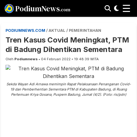
☰
PodiumNews
.com
PODIUMNEWS.COM
/ AKTUAL / PEMERINTAHAN
Tren Kasus Covid Meningkat, PTM
di Badung Dihentikan Sementara
Oleh
Podiumnews
• 04 Februari 2022 • 19:48:39 WITA
Sekda Wayan Adi Arnawa memimpin Rapat Pelaksanaan Penanganan Covid-
19 dan Pemberhentian Sementara PTM di Kabupaten Badung, di Ruang
Pertemuan Kriya Gosana, Puspem Badung, Jumat (4/2). (Foto: ris/pdn)