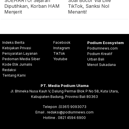
SOEHARTO! Sejarah
Soal Bocor Via Live
Diputihkan, Korban HAM
TikTok, Sanksi Nol
Menjerit
Menanti!
Indeks Berita
Facebook
Podium Ecosystem
Kebijakan Privasi
Instagram
Podiumnews.com
Persyaratan Layanan
TikTok
Podium Kreatif
Pedoman Media Siber
Youtube
Urban Bali
Kode Etik Jurnalis
Menot Sukadana
Redaksi
Tentang Kami
PT. Media Podium Utama
Jl. Bhineka Nusa Kauh V, Dalung Permai Blok P No 58, Kuta Utara,
Kabupaten Badung, Provinsi Bali 80363
Telepon .(0361) 9093073
Email . redaksi@podiumnews.com
Hotline . 0821 4594 6900