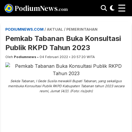
☰
PodiumNews
.com
PODIUMNEWS.COM
/ AKTUAL / PEMERINTAHAN
Pemkab Tabanan Buka Konsultasi
Publik RKPD Tahun 2023
Oleh
Podiumnews
• 04 Februari 2022 • 20:57:20 WITA
Sekda Tabanan, I Gede Susila mewakili Bupati Tabanan, yang sekaligus
membuka Konsultasi Publik RKPD Kabupaten Tabanan tahun 2023 secara
resmi, Jumat (4/2). (Foto: ris/pdn)