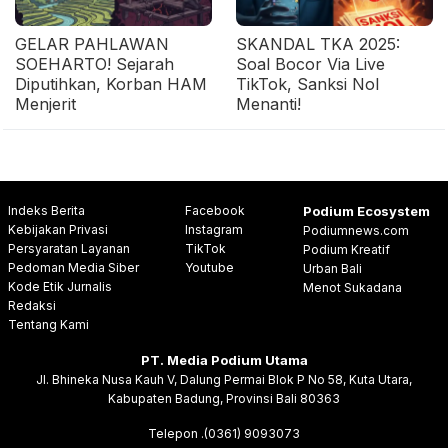
GELAR PAHLAWAN
SKANDAL TKA 2025:
SOEHARTO! Sejarah
Soal Bocor Via Live
Diputihkan, Korban HAM
TikTok, Sanksi Nol
Menjerit
Menanti!
Indeks Berita
Facebook
Podium Ecosystem
Kebijakan Privasi
Instagram
Podiumnews.com
Persyaratan Layanan
TikTok
Podium Kreatif
Pedoman Media Siber
Youtube
Urban Bali
Kode Etik Jurnalis
Menot Sukadana
Redaksi
Tentang Kami
PT. Media Podium Utama
Jl. Bhineka Nusa Kauh V, Dalung Permai Blok P No 58, Kuta Utara,
Kabupaten Badung, Provinsi Bali 80363
Telepon .(0361) 9093073