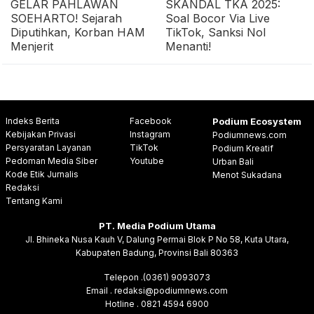
GELAR PAHLAWAN
SKANDAL TKA 2025:
SOEHARTO! Sejarah
Soal Bocor Via Live
Diputihkan, Korban HAM
TikTok, Sanksi Nol
Menjerit
Menanti!
Indeks Berita
Facebook
Podium Ecosystem
Kebijakan Privasi
Instagram
Podiumnews.com
Persyaratan Layanan
TikTok
Podium Kreatif
Pedoman Media Siber
Youtube
Urban Bali
Kode Etik Jurnalis
Menot Sukadana
Redaksi
Tentang Kami
PT. Media Podium Utama
Jl. Bhineka Nusa Kauh V, Dalung Permai Blok P No 58, Kuta Utara,
Kabupaten Badung, Provinsi Bali 80363
Telepon .(0361) 9093073
Email . redaksi@podiumnews.com
Hotline . 0821 4594 6900