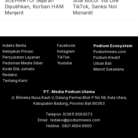
SOEHARTO! Sejarah
Soal Bocor Via Live
Diputihkan, Korban HAM
TikTok, Sanksi Nol
Menjerit
Menanti!
Indeks Berita
Facebook
Podium Ecosystem
Kebijakan Privasi
Instagram
Podiumnews.com
Persyaratan Layanan
TikTok
Podium Kreatif
Pedoman Media Siber
Youtube
Urban Bali
Kode Etik Jurnalis
Menot Sukadana
Redaksi
Tentang Kami
PT. Media Podium Utama
Jl. Bhineka Nusa Kauh V, Dalung Permai Blok P No 58, Kuta Utara,
Kabupaten Badung, Provinsi Bali 80363
Telepon .(0361) 9093073
Email . redaksi@podiumnews.com
Hotline . 0821 4594 6900