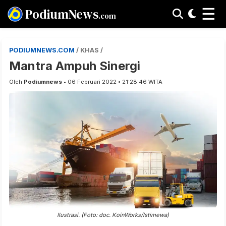
☰
PodiumNews
.com
PODIUMNEWS.COM
/ KHAS /
Mantra Ampuh Sinergi
Oleh
Podiumnews
• 06 Februari 2022 • 21:28:46 WITA
Ilustrasi. (Foto: doc. KoinWorks/Istimewa)