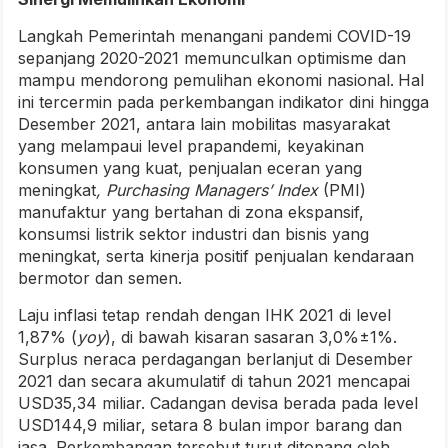
Langkah Pemerintah menangani pandemi COVID-19
sepanjang 2020-2021 memunculkan optimisme dan
mampu mendorong pemulihan ekonomi nasional.
Hal
ini tercermin pada perkembangan indikator dini hingga
Desember 2021, antara lain mobilitas masyarakat
yang melampaui level prapandemi, keyakinan
konsumen yang kuat, penjualan eceran yang
meningkat
, Purchasing Managers’ Index
(PMI)
manufaktur yang bertahan di zona ekspansif,
konsumsi listrik sektor industri dan bisnis yang
meningkat, serta kinerja positif penjualan kendaraan
bermotor dan semen.
Laju inflasi tetap rendah dengan IHK 2021 di level
1,87% (
yoy
), di bawah kisaran sasaran 3,0%±1%.
Surplus neraca perdagangan berlanjut di Desember
2021 dan secara akumulatif di tahun 2021 mencapai
USD35,34 miliar. Cadangan devisa berada pada level
USD144,9 miliar, setara 8 bulan impor barang dan
jasa. Perkembangan tersebut turut ditopang oleh