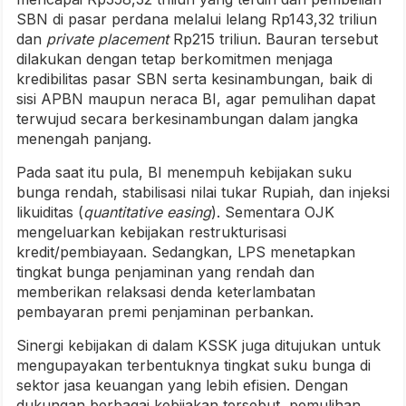
SBN di pasar perdana melalui lelang Rp143,32 triliun
dan
private placement
Rp215 triliun. Bauran tersebut
dilakukan dengan tetap berkomitmen menjaga
kredibilitas pasar SBN serta kesinambungan, baik di
sisi APBN maupun neraca BI, agar pemulihan dapat
terwujud secara berkesinambungan dalam jangka
menengah panjang.
Pada saat itu pula, BI menempuh kebijakan suku
bunga rendah, stabilisasi nilai tukar Rupiah, dan injeksi
likuiditas (
quantitative easing
). Sementara OJK
mengeluarkan kebijakan restrukturisasi
kredit/pembiayaan. Sedangkan, LPS menetapkan
tingkat bunga penjaminan yang rendah dan
memberikan relaksasi denda keterlambatan
pembayaran premi penjaminan perbankan.
Sinergi kebijakan di dalam KSSK juga ditujukan untuk
mengupayakan terbentuknya tingkat suku bunga di
sektor jasa keuangan yang lebih efisien. Dengan
dukungan berbagai kebijakan tersebut, pemulihan