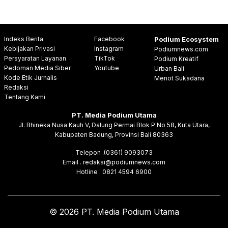
Indeks Berita
Facebook
Podium Ecosystem
Kebijakan Privasi
Instagram
Podiumnews.com
Persyaratan Layanan
TikTok
Podium Kreatif
Pedoman Media Siber
Youtube
Urban Bali
Kode Etik Jurnalis
Menot Sukadana
Redaksi
Tentang Kami
PT. Media Podium Utama
Jl. Bhineka Nusa Kauh V, Dalung Permai Blok P No 58, Kuta Utara,
Kabupaten Badung, Provinsi Bali 80363
Telepon .(0361) 9093073
Email . redaksi@podiumnews.com
Hotline . 0821 4594 6900
© 2026 PT. Media Podium Utama