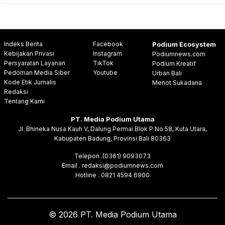
Indeks Berita
Facebook
Podium Ecosystem
Kebijakan Privasi
Instagram
Podiumnews.com
Persyaratan Layanan
TikTok
Podium Kreatif
Pedoman Media Siber
Youtube
Urban Bali
Kode Etik Jurnalis
Menot Sukadana
Redaksi
Tentang Kami
PT. Media Podium Utama
Jl. Bhineka Nusa Kauh V, Dalung Permai Blok P No 58, Kuta Utara,
Kabupaten Badung, Provinsi Bali 80363
Telepon .(0361) 9093073
Email . redaksi@podiumnews.com
Hotline . 0821 4594 6900
© 2026 PT. Media Podium Utama