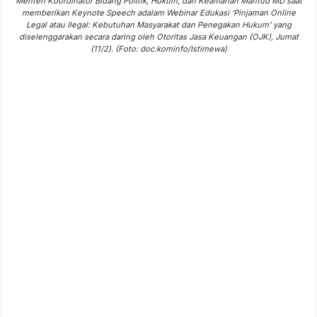
Menteri Koordinator Bidang Politik, Hukum, dan Keamanan Mahfud MD saat
memberikan Keynote Speech adalam Webinar Edukasi ‘Pinjaman Online
Legal atau Ilegal: Kebutuhan Masyarakat dan Penegakan Hukum’ yang
diselenggarakan secara daring oleh Otoritas Jasa Keuangan (OJK), Jumat
(11/2). (Foto: doc.kominfo/Istimewa)