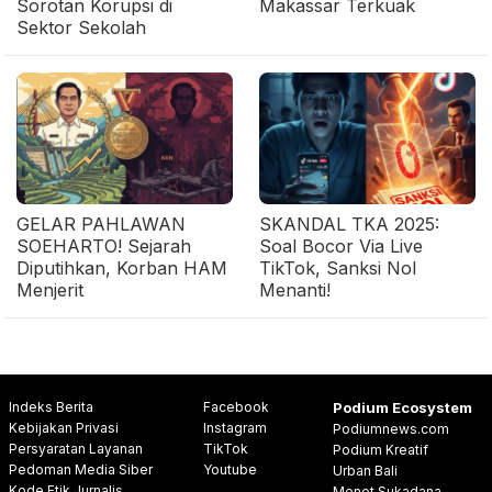
Sorotan Korupsi di
Makassar Terkuak
Sektor Sekolah
GELAR PAHLAWAN
SKANDAL TKA 2025:
SOEHARTO! Sejarah
Soal Bocor Via Live
Diputihkan, Korban HAM
TikTok, Sanksi Nol
Menjerit
Menanti!
Indeks Berita
Facebook
Podium Ecosystem
Kebijakan Privasi
Instagram
Podiumnews.com
Persyaratan Layanan
TikTok
Podium Kreatif
Pedoman Media Siber
Youtube
Urban Bali
Kode Etik Jurnalis
Menot Sukadana