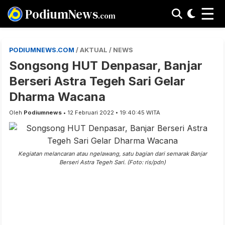
☰
PodiumNews
.com
PODIUMNEWS.COM
/ AKTUAL / NEWS
Songsong HUT Denpasar, Banjar
Berseri Astra Tegeh Sari Gelar
Dharma Wacana
Oleh
Podiumnews
• 12 Februari 2022 • 19:40:45 WITA
Kegiatan melancaran atau ngelawang, satu bagian dari semarak Banjar
Berseri Astra Tegeh Sari. (Foto: ris/pdn)