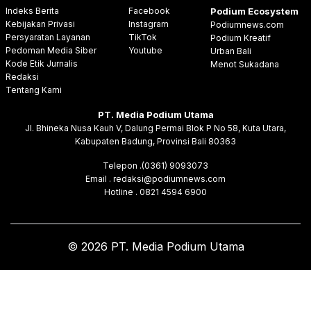
Indeks Berita
Facebook
Podium Ecosystem
Kebijakan Privasi
Instagram
Podiumnews.com
Persyaratan Layanan
TikTok
Podium Kreatif
Pedoman Media Siber
Youtube
Urban Bali
Kode Etik Jurnalis
Menot Sukadana
Redaksi
Tentang Kami
PT. Media Podium Utama
Jl. Bhineka Nusa Kauh V, Dalung Permai Blok P No 58, Kuta Utara,
Kabupaten Badung, Provinsi Bali 80363
Telepon .(0361) 9093073
Email . redaksi@podiumnews.com
Hotline . 0821 4594 6900
© 2026 PT. Media Podium Utama