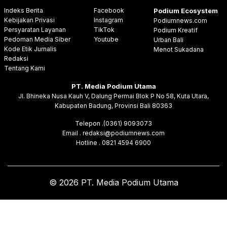
Indeks Berita
Facebook
Podium Ecosystem
Kebijakan Privasi
Instagram
Podiumnews.com
Persyaratan Layanan
TikTok
Podium Kreatif
Pedoman Media Siber
Youtube
Urban Bali
Kode Etik Jurnalis
Menot Sukadana
Redaksi
Tentang Kami
PT. Media Podium Utama
Jl. Bhineka Nusa Kauh V, Dalung Permai Blok P No 58, Kuta Utara,
Kabupaten Badung, Provinsi Bali 80363
Telepon .(0361) 9093073
Email . redaksi@podiumnews.com
Hotline . 0821 4594 6900
© 2026 PT. Media Podium Utama