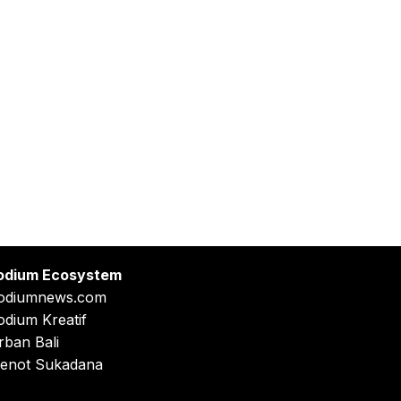
odium Ecosystem
odiumnews.com
odium Kreatif
rban Bali
enot Sukadana