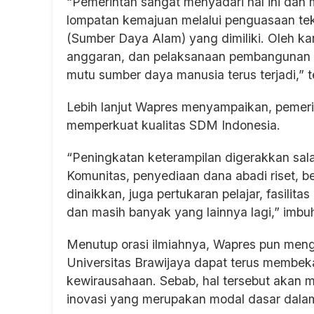
“Pemerintah sangat menyadari hal ini dan 
lompatan kemajuan melalui penguasaan tek
(Sumber Daya Alam) yang dimiliki. Oleh kar
anggaran, dan pelaksanaan pembangunan 
mutu sumber daya manusia terus terjadi,” 
Lebih lanjut Wapres menyampaikan, pemer
memperkuat kualitas SDM Indonesia.
“Peningkatan keterampilan digerakkan sal
Komunitas, penyediaan dana abadi riset, b
dinaikkan, juga pertukaran pelajar, fasilita
dan masih banyak yang lainnya lagi,” imbu
Menutup orasi ilmiahnya, Wapres pun men
Universitas Brawijaya dapat terus membekal
kewirausahaan. Sebab, hal tersebut akan
inovasi yang merupakan modal dasar dalam