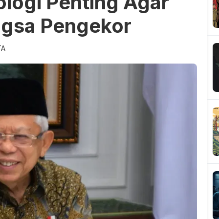
logi Penting Agar
ngsa Pengekor
TA