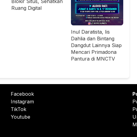
Blokir Situs, Sehatkan
Ruang Digital
Inul Daratista, Iis
Dahlia dan Bintang
Dangdut Lainnya Siap
Mencari Primadona
Pantura di MNCTV
Facebook
P
Instagram
P
TikTok
P
Youtube
U
M