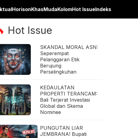
ktual
Horison
Khas
Muda
Kolom
Hot Issue
Indeks
Hot Issue
🔥
SKANDAL MORAL ASN:
Seperempat
Pelanggaran Etik
Berujung
Perselingkuhan
KEDAULATAN
PROPERTI TERANCAM:
Bali Terjerat Investasi
Global dan Skema
Nominee
PUNGUTAN LIAR
JEMBRANA! Bupati