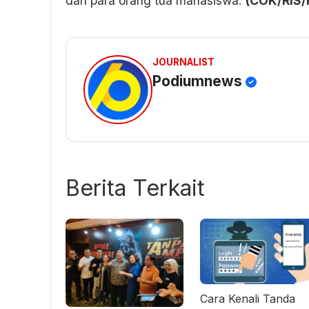
dan para orang tua mahasiswa.
(COK/RIS/
JOURNALIST
Podiumnews
Berita Terkait
Cara Kenali Tanda