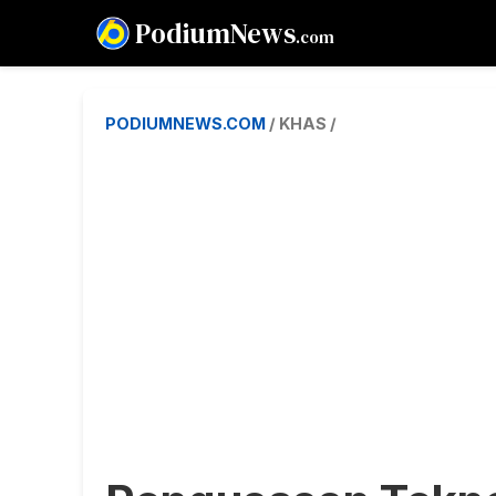
PodiumNews
.com
PODIUMNEWS.COM
/ KHAS /