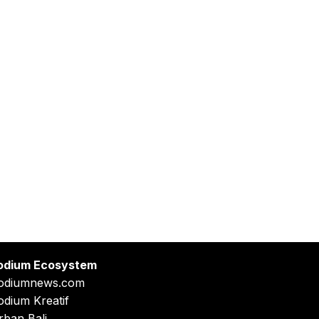
odium Ecosystem
odiumnews.com
odium Kreatif
rban Bali