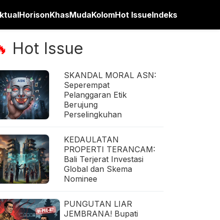
ktual
Horison
Khas
Muda
Kolom
Hot Issue
Indeks
Hot Issue
🔥
SKANDAL MORAL ASN:
Seperempat
Pelanggaran Etik
Berujung
Perselingkuhan
KEDAULATAN
PROPERTI TERANCAM:
Bali Terjerat Investasi
Global dan Skema
Nominee
PUNGUTAN LIAR
JEMBRANA! Bupati