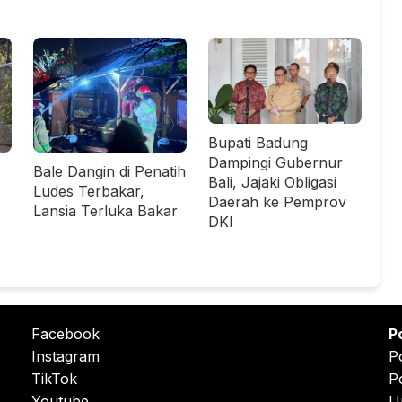
Bupati Badung
Dampingi Gubernur
Bale Dangin di Penatih
Bali, Jajaki Obligasi
Ludes Terbakar,
Daerah ke Pemprov
Lansia Terluka Bakar
DKI
Facebook
P
Instagram
P
TikTok
P
Youtube
U