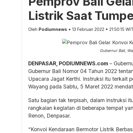
Pemprov Bali Gela
Listrik Saat Tum
Oleh
Podiumnews
• 13 Februari 2022 • 21:50:15 WI
Gubernur Bali, Way
DENPASAR, PODIUMNEWS.com
– Gubernu
Gubernur Bali Nomor 04 Tahun 2022 tent
Upacara Jagat Kerthi. Instruksi itu terkai
Wayang pada Sabtu, 5 Maret 2022 mendat
Satu bagian tak terpisah, dalam instruksi i
rangkaian kegiatan di beberapa tempat y
Renon, Denpasar.
“Konvoi Kendaraan Bermotor Listrik Berbasis