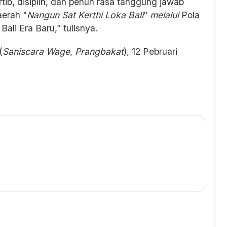
rtib, disiplin, dan penuh rasa tanggung jawab
erah "
Nangun Sat Kerthi Loka Bali
"
melalui
Pola
Bali Era Baru,” tulisnya.
(
Saniscara Wage
,
Prangbakat
), 12 Pebruari