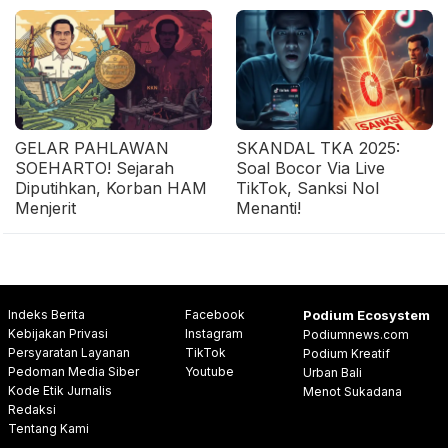
GELAR PAHLAWAN
SKANDAL TKA 2025:
SOEHARTO! Sejarah
Soal Bocor Via Live
Diputihkan, Korban HAM
TikTok, Sanksi Nol
Menjerit
Menanti!
Indeks Berita
Facebook
Podium Ecosystem
Kebijakan Privasi
Instagram
Podiumnews.com
Persyaratan Layanan
TikTok
Podium Kreatif
Pedoman Media Siber
Youtube
Urban Bali
Kode Etik Jurnalis
Menot Sukadana
Redaksi
Tentang Kami