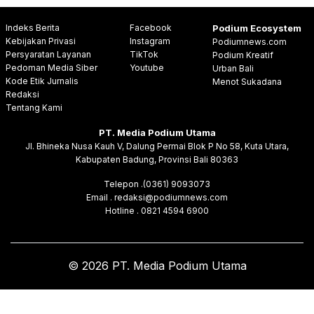
Indeks Berita
Facebook
Podium Ecosystem
Kebijakan Privasi
Instagram
Podiumnews.com
Persyaratan Layanan
TikTok
Podium Kreatif
Pedoman Media Siber
Youtube
Urban Bali
Kode Etik Jurnalis
Menot Sukadana
Redaksi
Tentang Kami
PT. Media Podium Utama
Jl. Bhineka Nusa Kauh V, Dalung Permai Blok P No 58, Kuta Utara,
Kabupaten Badung, Provinsi Bali 80363
Telepon .(0361) 9093073
Email . redaksi@podiumnews.com
Hotline . 0821 4594 6900
© 2026 PT. Media Podium Utama