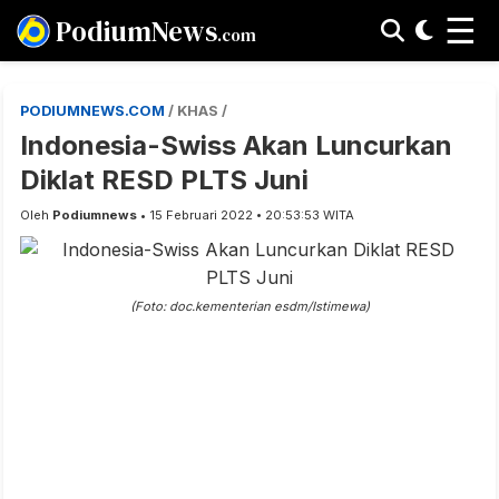
☰
PodiumNews
.com
PODIUMNEWS.COM
/ KHAS /
Indonesia-Swiss Akan Luncurkan
Diklat RESD PLTS Juni
Oleh
Podiumnews
• 15 Februari 2022 • 20:53:53 WITA
(Foto: doc.kementerian esdm/Istimewa)