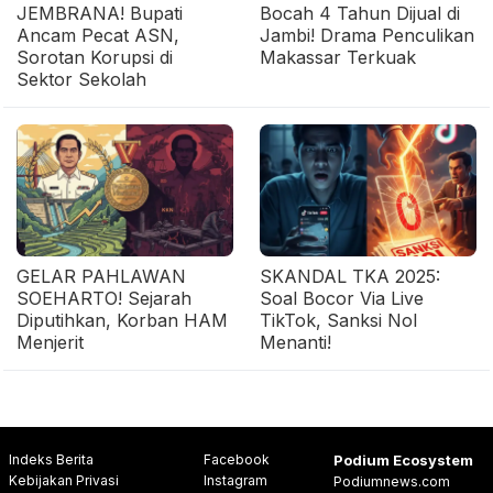
JEMBRANA! Bupati
Bocah 4 Tahun Dijual di
Ancam Pecat ASN,
Jambi! Drama Penculikan
Sorotan Korupsi di
Makassar Terkuak
Sektor Sekolah
GELAR PAHLAWAN
SKANDAL TKA 2025:
SOEHARTO! Sejarah
Soal Bocor Via Live
Diputihkan, Korban HAM
TikTok, Sanksi Nol
Menjerit
Menanti!
Indeks Berita
Facebook
Podium Ecosystem
Kebijakan Privasi
Instagram
Podiumnews.com