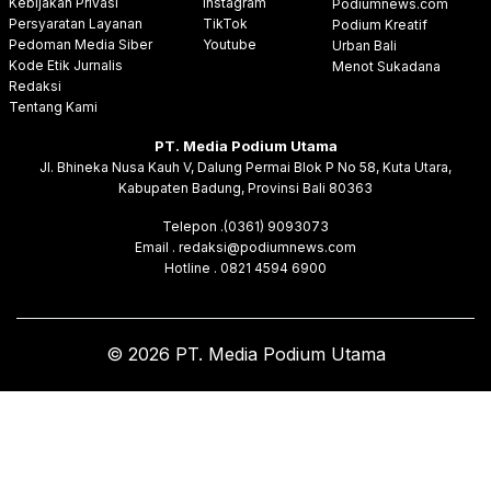
Kebijakan Privasi
Instagram
Podiumnews.com
Persyaratan Layanan
TikTok
Podium Kreatif
Pedoman Media Siber
Youtube
Urban Bali
Kode Etik Jurnalis
Menot Sukadana
Redaksi
Tentang Kami
PT. Media Podium Utama
Jl. Bhineka Nusa Kauh V, Dalung Permai Blok P No 58, Kuta Utara,
Kabupaten Badung, Provinsi Bali 80363
Telepon .(0361) 9093073
Email . redaksi@podiumnews.com
Hotline . 0821 4594 6900
© 2026 PT. Media Podium Utama