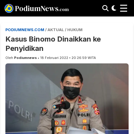
☰
PodiumNews
.com
PODIUMNEWS.COM
/ AKTUAL / HUKUM
Kasus Binomo Dinaikkan ke
Penyidikan
Oleh
Podiumnews
• 18 Februari 2022 • 20:26:59 WITA