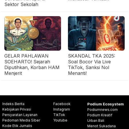
Sektor Sekolah
GELAR PAHLAWAN
SKANDAL TKA 2025:
SOEHARTO! Sejarah
Soal Bocor Via Live
Diputihkan, Korban HAM
TikTok, Sanksi Nol
Menjerit
Menanti!
Indeks Berita
Facebook
Podium Ecosystem
Kebijakan Privasi
Instagram
Podiumnews.com
Persyaratan Layanan
TikTok
Podium Kreatif
Pedoman Media Siber
Youtube
Urban Bali
Kode Etik Jurnalis
Menot Sukadana