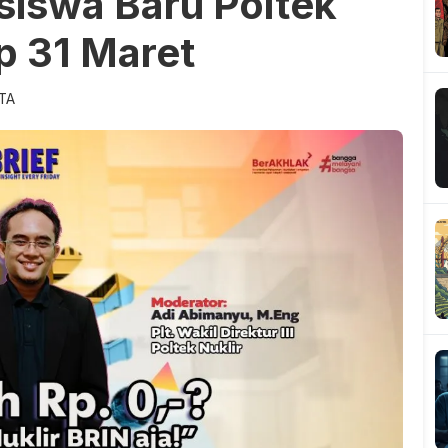
iswa Baru Poltek
p 31 Maret
ITA