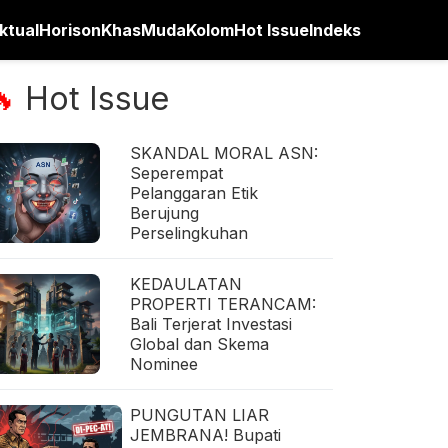
ktual
Horison
Khas
Muda
Kolom
Hot Issue
Indeks
Hot Issue
🔥
SKANDAL MORAL ASN:
Seperempat
Pelanggaran Etik
Berujung
Perselingkuhan
KEDAULATAN
PROPERTI TERANCAM:
Bali Terjerat Investasi
Global dan Skema
Nominee
PUNGUTAN LIAR
JEMBRANA! Bupati