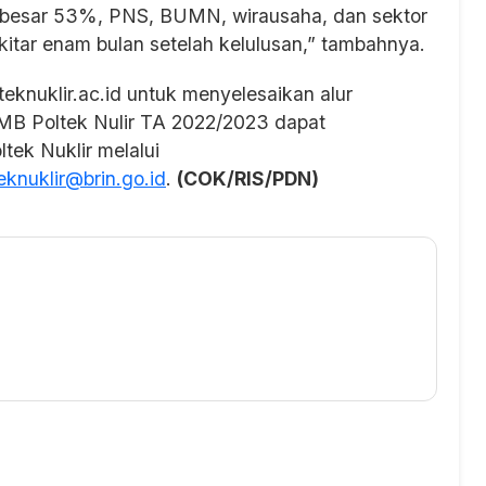
i sebesar 53%, PNS, BUMN, wirausaha, dan sektor
kitar enam bulan setelah kelulusan,” tambahnya.
eknuklir.ac.id untuk menyelesaikan alur
t PMB Poltek Nulir TA 2022/2023 dapat
tek Nuklir melalui
knuklir@brin.go.id
.
(COK/RIS/PDN)