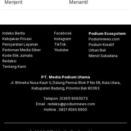
Menjerit
Menanti!
Indeks Berita
Facebook
Podium Ecosystem
Kebijakan Privasi
Instagram
Podiumnews.com
Persyaratan Layanan
TikTok
Podium Kreatif
Pedoman Media Siber
Youtube
Urban Bali
Kode Etik Jurnalis
Menot Sukadana
Redaksi
Tentang Kami
PT. Media Podium Utama
Jl. Bhineka Nusa Kauh V, Dalung Permai Blok P No 58, Kuta Utara,
Kabupaten Badung, Provinsi Bali 80363
Telepon .(0361) 9093073
Email . redaksi@podiumnews.com
Hotline . 0821 4594 6900