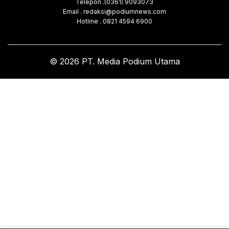
Telepon .(0361) 9093073
Email . redaksi@podiumnews.com
Hotline . 0821 4594 6900
© 2026 PT. Media Podium Utama