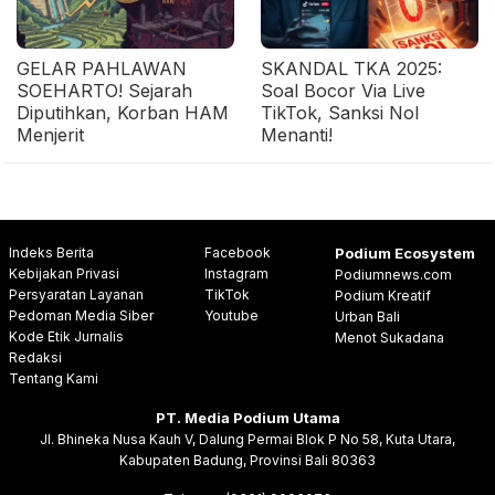
GELAR PAHLAWAN
SKANDAL TKA 2025:
SOEHARTO! Sejarah
Soal Bocor Via Live
Diputihkan, Korban HAM
TikTok, Sanksi Nol
Menjerit
Menanti!
Indeks Berita
Facebook
Podium Ecosystem
Kebijakan Privasi
Instagram
Podiumnews.com
Persyaratan Layanan
TikTok
Podium Kreatif
Pedoman Media Siber
Youtube
Urban Bali
Kode Etik Jurnalis
Menot Sukadana
Redaksi
Tentang Kami
PT. Media Podium Utama
Jl. Bhineka Nusa Kauh V, Dalung Permai Blok P No 58, Kuta Utara,
Kabupaten Badung, Provinsi Bali 80363