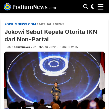
☰
PodiumNews
.com
PODIUMNEWS.COM
/ AKTUAL / NEWS
Jokowi Sebut Kepala Otorita IKN
dari Non-Partai
Oleh
Podiumnews
• 22 Februari 2022 • 18:38:50 WITA