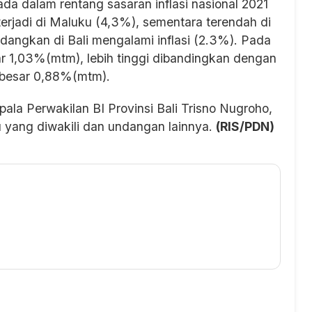
ada dalam rentang sasaran inflasi nasional 2021
terjadi di Maluku (4,3%), sementara terendah di
edangkan di Bali mengalami inflasi (2.3%). Pada
sar 1,03%(mtm), lebih tinggi dibandingkan dengan
ebesar 0,88%(mtm).
pala Perwakilan BI Provinsi Bali Trisno Nugroho,
u yang diwakili dan undangan lainnya.
(RIS/PDN)