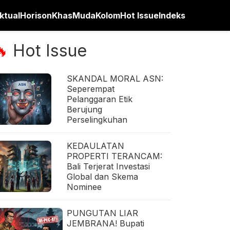
ktual
Horison
Khas
Muda
Kolom
Hot Issue
Indeks
Hot Issue
🔥
SKANDAL MORAL ASN:
Seperempat
Pelanggaran Etik
Berujung
Perselingkuhan
KEDAULATAN
PROPERTI TERANCAM:
Bali Terjerat Investasi
Global dan Skema
Nominee
PUNGUTAN LIAR
JEMBRANA! Bupati