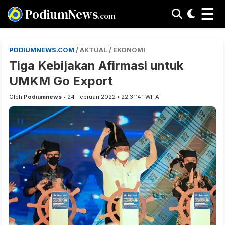
☰
PodiumNews
.com
PODIUMNEWS.COM
/ AKTUAL / EKONOMI
Tiga Kebijakan Afirmasi untuk
UMKM Go Export
Oleh
Podiumnews
• 24 Februari 2022 • 22:31:41 WITA