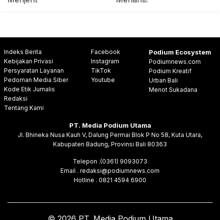
Indeks Berita
Facebook
Podium Ecosystem
Kebijakan Privasi
Instagram
Podiumnews.com
Persyaratan Layanan
TikTok
Podium Kreatif
Pedoman Media Siber
Youtube
Urban Bali
Kode Etik Jurnalis
Menot Sukadana
Redaksi
Tentang Kami
PT. Media Podium Utama
Jl. Bhineka Nusa Kauh V, Dalung Permai Blok P No 58, Kuta Utara,
Kabupaten Badung, Provinsi Bali 80363
Telepon .(0361) 9093073
Email . redaksi@podiumnews.com
Hotline . 0821 4594 6900
© 2026 PT. Media Podium Utama